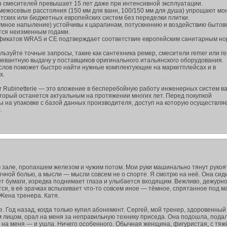
ы смесителей превышает 15 лет даже при интенсивной эксплуатации.
ежосевые расстояния (150 мм для ванн, 100/150 мм для душа) упрощают мо
тских или бюджетных европейских систем без переделки плитки.
умное напыление) устойчивы к царапинам, потускнению и воздействию бытов
тся неизменным годами.
ификатов WRAS и CE подтверждает соответствие европейским санитарным но
ьзуйте точные запросы, такие как сантехника ремер, смесители remer или r
релевантную выдачу у поставщиков оригинального итальянского оборудования.
слов поможет быстро найти нужные комплектующие на маркетплейсах и в
х.
 Rubinetterie — это вложение в бесперебойную работу инженерных систем в
оторый останется актуальным на протяжении многих лет. Перед покупкой
ы на упаковке с базой данных производителя, доступ на которую осуществля
.
м зале, пропахшем железом и чужим потом. Мои руки машинально тянут рукоя
ной болью, а мысли — мысли совсем не о спорте. Я смотрю на неё. Она сиди
т бумаги, изредка поднимает глаза и улыбается входящим. Вежливо, дежурно
ся, в её зрачках вспыхивает что-то совсем иное — тёмное, спрятанное под м
Жена тренера. Катя.
е. Год назад, когда только купил абонемент. Сергей, мой тренер, здоровенный
м лицом, орал на меня за неправильную технику приседа. Она подошла, пода
а на меня — и ушла. Ничего особенного. Обычная женщина, фигуристая, с тя