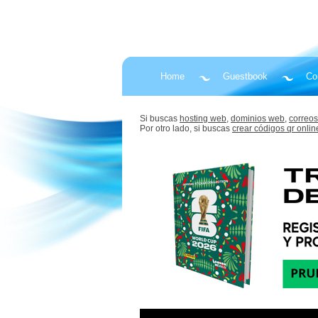
Home
Guestbook
Co
Si buscas
hosting web,
dominios web,
correos
Por otro lado, si buscas
crear códigos qr onlin