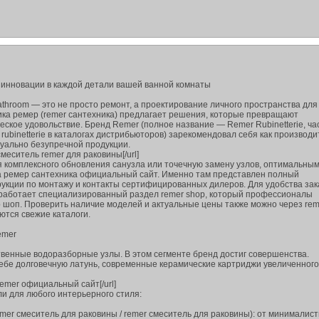
и инновации в каждой детали вашей ванной комнаты
throom — это не просто ремонт, а проектирование личного пространства для
ка ремер (remer сантехника) предлагает решения, которые превращают
ское удовольствие. Бренд Remer (полное название — Remer Rubinetterie, ча
 rubinetterie в каталогах дистрибьюторов) зарекомендовал себя как производи
зуально безупречной продукции.
]смеситель remer для раковины[/url]
 комплексного обновления санузла или точечную замену узлов, оптимальны
а ремер сантехника официальный сайт. Именно там представлен полный
рукции по монтажу и контакты сертифицированных дилеров. Для удобства зак
работает специализированный раздел remer shop, который профессионалы
 шоп. Проверить наличие моделей и актуальные цены также можно через rem
ются свежие каталоги.
emer
венные водоразборные узлы. В этом сегменте бренд достиг совершенства.
ебе долговечную латунь, современные керамические картриджи увеличенного
]remer официальный сайт[/url]
и для любого интерьерного стиля:
mer смеситель для раковины / remer смеситель для раковины): от минималис