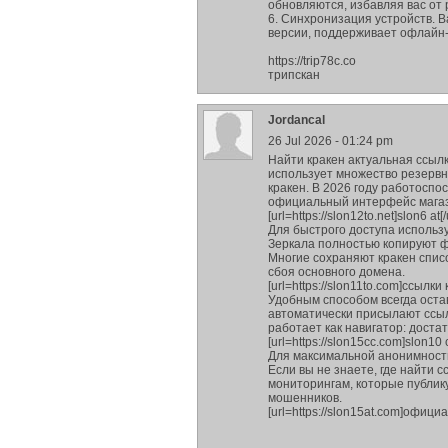
обновляются, избавляя вас от
6. Синхронизация устройств. В
версии, поддерживает офлайн-
https://trip78c.co
трипскан
Jordancal
26 Jul 2026 - 01:24 pm
Найти кракен актуальная ссыл
использует множество резервн
кракен. В 2026 году работоспо
официальный интерфейс мага
[url=https://slon12to.net]slon6 at[/
Для быстрого доступа использу
Зеркала полностью копируют ф
Многие сохраняют кракен списо
сбоя основного домена.
[url=https://slon11to.com]ссылки 
Удобным способом всегда оста
автоматически присылают ссыл
работает как навигатор: доста
[url=https://slon15cc.com]slon10 c
Для максимальной анонимности 
Если вы не знаете, где найти 
мониторингам, которые публик
мошенников.
[url=https://slon15at.com]офици