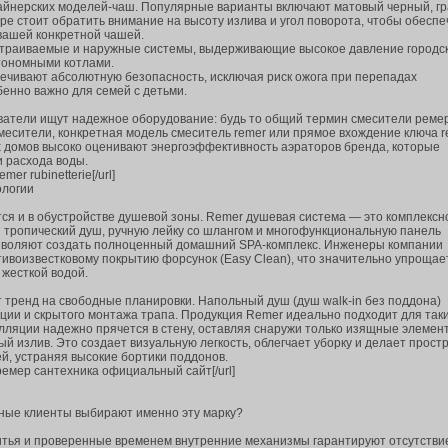
айнерских моделей-чаш. Популярные варианты включают матовый черный, г
ре стоит обратить внимание на высоту излива и угол поворота, чтобы обеспе
вашей конкретной чашей.
встраиваемые и наружные системы, выдерживающие высокое давление городс
втономными котлами.
печивают абсолютную безопасность, исключая риск ожога при перепадах
бенно важно для семей с детьми.
ватели ищут надежное оборудование: будь то общий термин смесители ремер
месители, конкретная модель смеситель remer или прямое вхождение ключа r
 домов высоко оценивают энергоэффективность аэраторов бренда, которые
 расхода воды.
emer rubinetterie[/url]
ологии
ся и в обустройстве душевой зоны. Remer душевая система — это комплексн
тропический душ, ручную лейку со шлангом и многофункциональную панель
озволяют создать полноценный домашний SPA-комплекс. Инженеры компании
ивоизвестковому покрытию форсунок (Easy Clean), что значительно упрощае
 жесткой водой.
 тренд на свободные планировки. Напольный душ (душ walk-in без поддона)
ции и скрытого монтажа трапа. Продукция Remer идеально подходит для так
алляции надежно прячется в стену, оставляя снаружи только изящные элемен
й излив. Это создает визуальную легкость, облегчает уборку и делает прост
, устраняя высокие бортики поддонов.
/]ремер сантехника официальный сайт[/url]
ные клиенты выбирают именно эту марку?
итья и проверенные временем внутренние механизмы гарантируют отсутстви