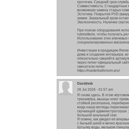
протечек. Средний срок служб
Совместимость: Стандартные м
возможную замену старых сове
Эстетика: Покрытия PVD (ваку
химии. Зеркальный хром остае
Экологичность: Наличие серт
При поиске оборудования испол
rubinetterie, чтобы получать 
Использование этих ключевых 
специализированных магазина
Инвестиции в продукцию Remer
дома и создание интерьера, к
обязательно сверяйте артикул
через remer официальный сайт
смесители remer
https://masterbathroom.pro/
Davidnob
26 Jul 2026 - 01:57 am
Я снова здесь. В этом чёртово
тренажёра, мышцы ноют привыч
стойкой ресепшена, перебирае
когда наши взгляды пересекают
скучающей администраторши. 
большой анальный секс
Я помню, как увидел её впервы
с бычьей шеей и вечно красны
бутылку воды, мельком глянул