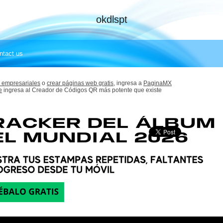
okdlspt
ntact us
 empresariales
o
crear páginas web gratis,
ingresa a
PaginaMX
e
ingresa al Creador de Códigos QR más potente que existe