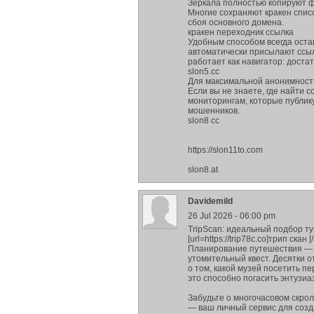
Зеркала полностью копируют ф
Многие сохраняют кракен списо
сбоя основного домена.
кракен переходник ссылка
Удобным способом всегда оста
автоматически присылают ссыл
работает как навигатор: доста
slon5.cc
Для максимальной анонимности 
Если вы не знаете, где найти 
мониторингам, которые публик
мошенников.
slon8 cc
https://slon11to.com
slon8.at
Davidemild
26 Jul 2026 - 06:00 pm
TripScan: идеальный подбор т
[url=https://trip78c.co]трип скан [/
Планирование путешествия — э
утомительный квест. Десятки о
о том, какой музей посетить п
это способно погасить энтузиа
Забудьте о многочасовом скро
— ваш личный сервис для созд