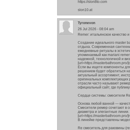
https://slon8to.com
slon10.at
Tyronevon
26 Jul 2026 - 08:04 am
Remer: итальянское качество 
Создание идеального master ba
отдыха. Современная сантехни
ежедневные ритуалы в эстетиче
упоминаемый как mariani remer
надежной, технологичной и ви
[url=https://masterbathroom.pro/
Если вы ищете компоненты для
решением будет обратиться н
актуальный ассортимент, инст
оригинальных комплектующих 
отрасли часто называют ремер
официальный сайт, где публику
Сердце системы: смесители R
Основа любой ванной — качест
Смесители ремер сочетают в с
диаметра и элегантные линии.
[url=https://masterbathroom.pro/
В линейке представлены модел
Re смеситель для раковины (re