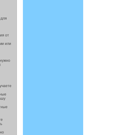
«для
ия от
ми или
 нужно
й
лучаете
ьные
ашу
ртные
те
ть
нно