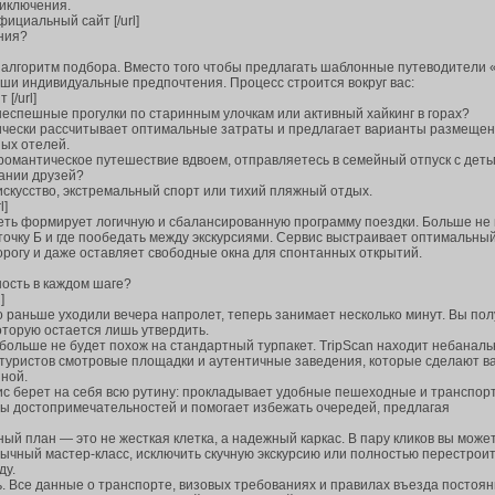
риключения.
 официальный сайт [/url]
ния?
 алгоритм подбора. Вместо того чтобы предлагать шаблонные путеводители 
аши индивидуальные предпочтения. Процесс строится вокруг вас:
 [/url]
неспешные прогулки по старинным улочкам или активный хайкинг в горах?
ически рассчитывает оптимальные затраты и предлагает варианты размещен
ых отелей.
 романтическое путешествие вдвоем, отправляетесь в семейный отпуск с деть
ании друзей?
искусство, экстремальный спорт или тихий пляжный отдых.
l]
еть формирует логичную и сбалансированную программу поездки. Больше не
в точку Б и где пообедать между экскурсиями. Сервис выстраивает оптимальны
орогу и даже оставляет свободные окна для спонтанных открытий.
ность в каждом шаге?
]
то раньше уходили вечера напролет, теперь занимает несколько минут. Вы по
оторую остается лишь утвердить.
 больше не будет похож на стандартный турпакет. TripScan находит небанал
 туристов смотровые площадки и аутентичные заведения, которые сделают в
ной.
рвис берет на себя всю рутину: прокладывает удобные пешеходные и транспо
ты достопримечательностей и помогает избежать очередей, предлагая
нный план — это не жесткая клетка, а надежный каркас. В пару кликов вы може
бычный мастер-класс, исключить скучную экскурсию или полностью перестрои
ду.
ь. Все данные о транспорте, визовых требованиях и правилах въезда постоя