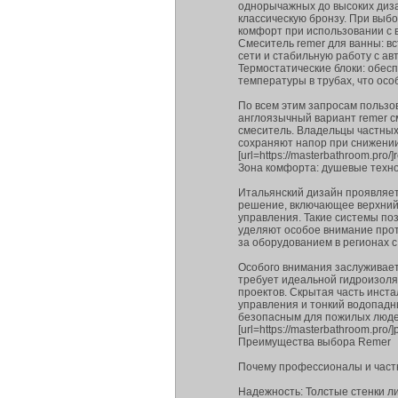
однорычажных до высоких диз
классическую бронзу. При выбо
комфорт при использовании с 
Смеситель remer для ванны: 
сети и стабильную работу с а
Термостатические блоки: обес
температуры в трубах, что осо
По всем этим запросам пользо
англоязычный вариант remer с
смеситель. Владельцы частных
сохраняют напор при снижении
[url=https://masterbathroom.pro/]r
Зона комфорта: душевые техн
Итальянский дизайн проявляет
решение, включающее верхний 
управления. Такие системы п
уделяют особое внимание прот
за оборудованием в регионах с
Особого внимания заслуживает
требует идеальной гидроизоля
проектов. Скрытая часть инст
управления и тонкий водопадны
безопасным для пожилых людей
[url=https://masterbathroom.pro
Преимущества выбора Remer
Почему профессионалы и част
Надежность: Толстые стенки л