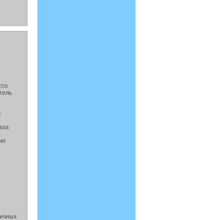
сто
тель
м
аза
er
тичных