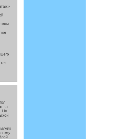
нтаж и
ой
рмам.
emer
ашего
ется
тку
т за
. Но
аской
 мужик
ла ему
жёлой