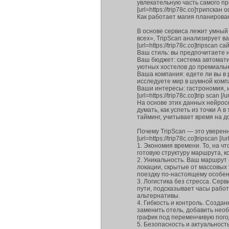
увлекательную часть самого п
[url=https://trip78c.co]трипскан
Как работает магия планирова
В основе сервиса лежит умный
всех», TripScan анализирует в
[url=https://trip78c.co]tripscan сайт
Ваш стиль: вы предпочитаете 
Ваш бюджет: система автомат
уютных хостелов до премиальн
Ваша компания: едете ли вы в
исследуете мир в шумной комп
Ваши интересы: гастрономия, 
[url=https://trip78c.co]trip scan [/ur
На основе этих данных нейрос
думать, как успеть из точки А 
тайминг, учитывает время на д
Почему TripScan — это уверен
[url=https://trip78c.co]tripscan [/url
1. Экономия времени. То, на ч
готовую структуру маршрута, к
2. Уникальность. Ваш маршрут
локации, скрытые от массовых
поездку по-настоящему особен
3. Логистика без стресса. Се
пути, подсказывает часы рабо
альтернативы.
4. Гибкость и контроль. Созда
заменить отель, добавить нео
график под переменчивую пого
5. Безопасность и актуальност