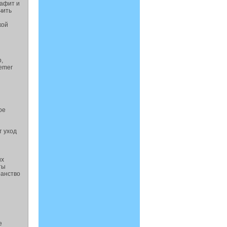
рафит и
чить
кой
,
emer
ое
т уход
их
ты
ранство
е