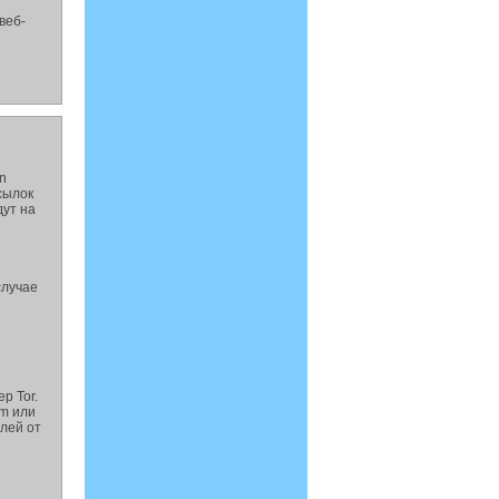
веб-
n
сылок
дут на
случае
р Tor.
am или
лей от