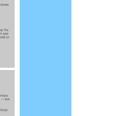
случае
р Tor.
am или
лей от
 споры
е — все
pScan