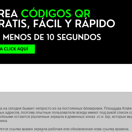
ка на сегодня бывает непросто из-за постоянных блокировок. Площадка Krake
ых адресов, поэтому опытные пользователи всегда имеют под рукой список с
собными остаются различные зеркала в доменных зонах .cc и .top, которые ве
зина.
ется ссылка кракен зеркала рабочая или обновленная нова ссылка кракена.