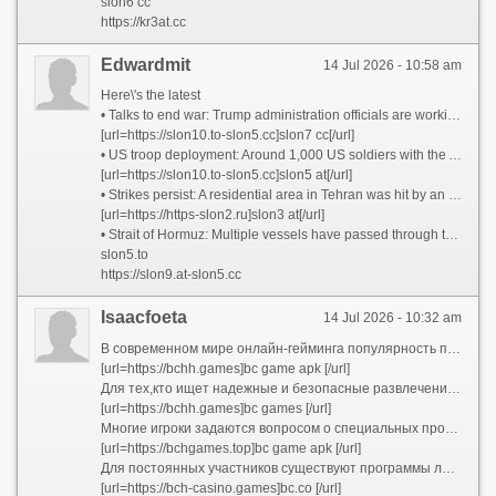
slon6 cc
https://kr3at.cc
Edwardmit
14 Jul 2026 - 10:58 am
Here\'s the latest
• Talks to end war: Trump administration officials are working to arrange a meeting in Pakistan this weekend to discuss an off-ramp to the war, two senior administration officials tell CNN. Iran has taunted the White House by suggesting it may be negotiating with itself. It is still unclear whether Tehran has agreed to any of the terms in a 15-point proposal from the US that sources said was shared with Iran via Pakistan.
[url=https://slon10.to-slon5.cc]slon7 cc[/url]
• US troop deployment: Around 1,000 US soldiers with the Army’s 82nd Airborne Division are preparing to deploy in coming days to the Middle East, sources told CNN.
[url=https://slon10.to-slon5.cc]slon5 at[/url]
• Strikes persist: A residential area in Tehran was hit by an airstrike, according to the Iranian Red Crescent said. Drones struck a fuel tank at Kuwait International Airport, the country’s civil aviation authority said.
[url=https://https-slon2.ru]slon3 at[/url]
• Strait of Hormuz: Multiple vessels have passed through the strait since yesterday morning, tracking data appears to show, as Iran says it will charge countries a fee for safe passage through the critical waterway.
slon5.to
https://slon9.at-slon5.cc
Isaacfoeta
14 Jul 2026 - 10:32 am
В современном мире онлайн-гейминга популярность платформ для азартных игр постоянно растет. Одной из таких платформ является hash.game, которая привлекает игроков разнообразием игр и удобством использования. Пользователи могут легко получить доступ к играм через официальный сайт bc.co или посетить bcgame.im, чтобы ознакомиться с текущими предложениями и бонусами.
[url=https://bchh.games]bc game apk [/url]
Для тех,кто ищет надежные и безопасные развлечения, рекомендовано использовать официальные ресурсы, такие как bc.casino. Там доступны разные игровые автоматы и настольные игры, а также возможность скачать bc game apk для мобильных устройств. Это обеспечивает комфортный и непрерывный игровой процесс без необходимости постоянного подключения к интернету.
[url=https://bchh.games]bc games [/url]
Многие игроки задаются вопросом о специальных промоакциях и бонусах. Чтобы получить bc game bonus, необходимо зарегистрироваться и ввести bc game code при пополнении счета. Такие акции позволяют увеличить баланс и получить дополнительные шансы на выигрыш. Также стоит следить за обновлениями, чтобы не пропустить новые акции и bc game bonus.
[url=https://bchgames.top]bc game apk [/url]
Для постоянных участников существуют программы лояльности и бонусные предложения, связанные с bc games. Важно использовать все преимущества платформы, чтобы максимально повысить шансы на успех. Регулярные игры и участие в турнирах делают игровой опыт более захватывающим и прибыльным.
[url=https://bch-casino.games]bc.co [/url]