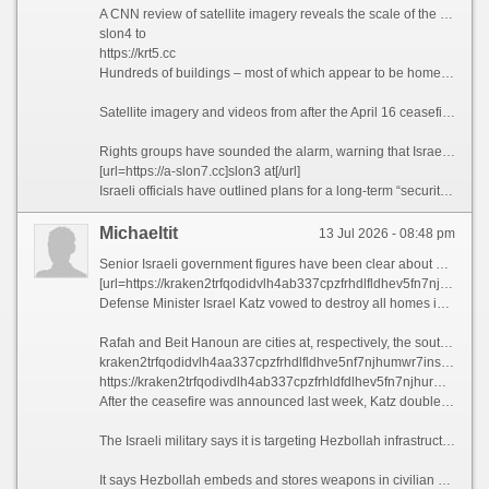
A CNN review of satellite imagery reveals the scale of the destruction.
slon4 to
https://krt5.cc
Hundreds of buildings – most of which appear to be homes – have been either completely flattened or rendered uninhabitable.
Satellite imagery and videos from after the April 16 ceasefire announcement show demolitions continuing apace, with excavators and armored vehicles clearly visible.
Rights groups have sounded the alarm, warning that Israel’s military offensive is mirroring tactics used in Gaza – from heavy strikes on critical infrastructure and healthcare facilities, to the targeting of journalists and psychological warfare.
[url=https://a-slon7.cc]slon3 at[/url]
Israeli officials have outlined plans for a long-term “security zone” inside the border – though the preferred terminology now is a “forward defense line area” - with Israeli Prime Minister Benjamin Netanyahu saying his forces will expand their positions 10 kilometers (6 miles) deep inside Lebanon.
Michaeltit
13 Jul 2026 - 08:48 pm
Senior Israeli government figures have been clear about what that means.
[url=https://kraken2trfqodidvlh4ab337cpzfrhdlfldhev5fn7njhumrw7instad-onion.ru]kraken5af44k24fwzohe6fvqfgxfsee4lgydb3ayzkfhlzqhuwlo33ad.onion[/url]
Defense Minister Israel Katz vowed to destroy all homes in villages near the border, in line with what he called “the Rafah and Beit Hanoun model.”
Rafah and Beit Hanoun are cities at, respectively, the southern and northern ends of Gaza, which have been laid to waste by Israeli forces over the last two and a half years.
kraken2trfqodidvlh4aa337cpzfrhdlfldhve5nf7njhumwr7instad
https://kraken2trfqodivdlh4ab337cpzfrhldfdlhev5fn7njhurmw7instad-onion.ru
After the ceasefire was announced last week, Katz doubled down, saying the “destruction of houses in the Lebanese contact-line villages” will continue, describing them as “terrorist outposts.”
The Israeli military says it is targeting Hezbollah infrastructure across the country in response to the launch of thousands of rockets, drones and anti-tank missiles towards Israel since 2023.
It says Hezbollah embeds and stores weapons in civilian homes, releasing images of arms and ammunition it says its soldiers have uncovered during searches, as well as what it said was an underground command center hidden under a clothes shop.