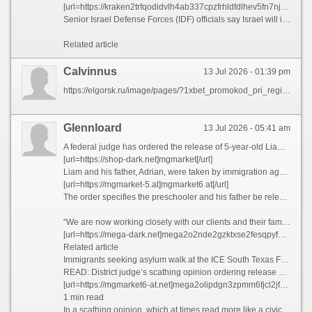
[url=https://kraken2trfqodidvlh4ab337cpzfrhldfdlhev5fn7njhurmw7instad-onion.ru]kraken2trfqodidvlh4aa337cpzfrhdlfldhve5nf7njhumwr7instad onion[/url]
Senior Israel Defense Forces (IDF) officials say Israel will impose what it calls a “yellow line” in Lebanon, barring residents from returning to areas occupied by the Israeli military.
Related article
Calvinnus
13 Jul 2026 - 01:39 pm
https://elgorsk.ru/image/pages/?1xbet_promokod_pri_registracii_na_segodnya_besplatno.html
Glennloard
13 Jul 2026 - 05:41 am
A federal judge has ordered the release of 5-year-old Liam Conejo Ramos and his father from the South Texas Family Residential Center in Dilley, Texas, according to a ruling obtained by CNN.
[url=https://shop-dark.net]mgmarket[/url]
Liam and his father, Adrian, were taken by immigration agents from his snowy suburban Minneapolis driveway and sent 1,300 miles to a Texas detention facility designed to detain families. They have been detained for more than a week.
[url=https://mgmarket-5.at]mgmarket6 at[/url]
The order specifies the preschooler and his father be released “as soon as practicable” and no later than Tuesday as their immigration case proceeds through the court system. The ruling, shared with CNN by the judge’s courtroom deputy, was first reported by the San Antonio Express-News.
“We are now working closely with our clients and their family to ensure a safe and timely reunion,” the family’s lawyers said in a Saturday statement. “We are pleased that the family will now be able to focus on being together and finding some peace after this traumatic ordeal.”
[url=https://mega-dark.net]mega2o2nde2gzktxse2fesqpyfeoma72qmvk3fkecip2l3uv3tbn5mad.onion[/url]
Related article
Immigrants seeking asylum walk at the ICE South Texas Family Residential Center on Aug. 23, 2019, in Dilley, Texas.
READ: District judge’s scathing opinion ordering release of 5-year-old Liam Ramos and father
[url=https://mgmarket6-at.net]mega2olipdgn3zpmm6fjcl2jfeweyy7gjuzrs3mja7nkchflkdu7lfyd.onion[/url]
1 min read
In a scathing opinion, which at times read more like a civics lesson, US District Judge Fred Biery admonished “the government’s ignorance of an American historical document called the Declaration of Independence” and quoted Thomas Jefferson’s grievances against “a would-be authoritarian king,” saying today people “are hearing echos of that history.”