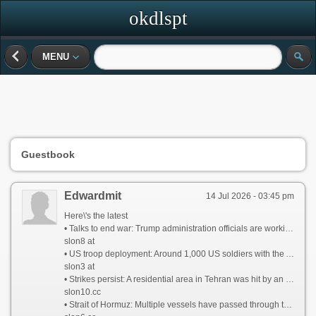
okdlspt
MENU
Guestbook
Edwardmit
14 Jul 2026 - 03:45 pm
Here\'s the latest
• Talks to end war: Trump administration officials are working to arrange a meeting in Pakistan this weekend to discuss an off-ramp to the war, two senior administration officials tell CNN. Iran has taunted the White House by suggesting it may be negotiating with itself. It is still unclear whether Tehran has agreed to any of the terms in a 15-point proposal from the US that sources said was shared with Iran via Pakistan.
slon8 at
• US troop deployment: Around 1,000 US soldiers with the Army’s 82nd Airborne Division are preparing to deploy in coming days to the Middle East, sources told CNN.
slon3 at
• Strikes persist: A residential area in Tehran was hit by an airstrike, according to the Iranian Red Crescent said. Drones struck a fuel tank at Kuwait International Airport, the country’s civil aviation authority said.
slon10.cc
• Strait of Hormuz: Multiple vessels have passed through the strait since yesterday morning, tracking data appears to show, as Iran says it will charge countries a fee for safe passage through the critical waterway.