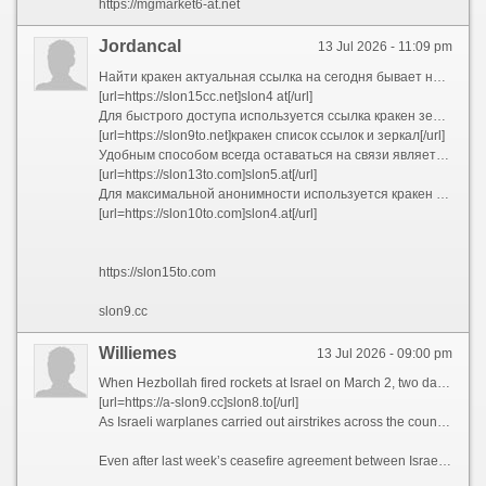
https://mgmarket6-at.net
Jordancal
13 Jul 2026 - 11:09 pm
Найти кракен актуальная ссылка на сегодня бывает непросто из-за постоянных блокировок. Площадка Kraken использует множество резервных адресов, поэтому опытные пользователи всегда имеют под рукой список ссылок кракен. В 2026 году работоспособными остаются различные зеркала в доменных зонах .cc и .top, которые ведут на официальный интерфейс магазина.
[url=https://slon15cc.net]slon4 at[/url]
Для быстрого доступа используется ссылка кракен зеркала рабочая или обновленная нова ссылка кракена. Зеркала полностью копируют функционал основного сайта, позволяя совершать покупки в обход блокировок. Многие сохраняют кракен список рабочих ссылок и зеркал в заметках, чтобы не потерять доступ к маркету в случае сбоя основного домена.
[url=https://slon9to.net]кракен список ссылок и зеркал[/url]
Удобным способом всегда оставаться на связи является кракен в телеграмме ссылка. Официальные боты автоматически присылают ссылку на кракен телеграм и проверенные зеркала. Кракен бот телеграмм ссылка работает как навигатор: достаточно отправить ему команду, и он выдаст актуальный адрес для входа.
[url=https://slon13to.com]slon5.at[/url]
Для максимальной анонимности используется кракен ссылка onion, которая открывается только через браузер Tor. Если вы не знаете, где найти ссылку на кракен, лучше всего обращаться к проверенным источникам в Telegram или мониторингам, которые публикуют верифицированные кракен ссылка kraken и зеркала, защищая пользователей от мошенников.
[url=https://slon10to.com]slon4.at[/url]
https://slon15to.com
slon9.cc
Williemes
13 Jul 2026 - 09:00 pm
When Hezbollah fired rockets at Israel on March 2, two days after Israel and the United States launched a war on Iran, the resulting Israeli operation to destroy the group quickly became a mission to flatten swathes of southern Lebanon.
[url=https://a-slon9.cc]slon8.to[/url]
As Israeli warplanes carried out airstrikes across the country, soldiers seized more territory in the south. Ground operations began to take on the appearance of those seen in Gaza: bulldozers tearing down buildings and demolitions razing whole villages to the ground.
Even after last week’s ceasefire agreement between Israel and Lebanon, those ground operations have continued.