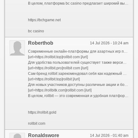
В целом, платформа bc casino предлагает широкий выбор развлечений и выгодных условий для игроков. Регистрация и использование bc game code позволяют получить дополнительные привилегии, а постоянное обновление информации помогает оставаться в курсе всех акций. Играйте ответственно и наслаждайтесь увлекательным миром онлайн-гемблинга!
https://bchgame.net
bc casino
Roberthob
14 Jul 2026 - 10:24 am
Современные онлайн-платформы для азартных игр предлагают широкий спектр развлечений и возможностей для игроков по всему миру. Одной из популярных площадок является rollbit.com, которая славится своим разнообразием игр и щедрыми бонусами. Посетители могут ознакомиться с ассортиментом и выбрать наиболее подходящие развлечения прямо на сайте.
[url=https://rollbit.top]rollbit com [/url]
Для удобства пользователей существует также версия сайта без доменного расширения — rollbit com. Это облегчает доступ к платформе и обеспечивает быстрый вход в личный кабинет. Благодаря интуитивно понятному интерфейсу, новые игроки легко ориентируются и начинают играть без лишних затруднений.
[url=https://rollbit.pro]rollbit com [/url]
Сам бренд rollbit зарекомендовал себя как надежный и безопасный ресурс для азартных игр. Он предлагает разнообразные игры, включая кости, рулетки, ставки на киберспорт и многое другое. Высокий уровень защиты и прозрачность делают платформу популярной среди большого числа игроков.
[url=https://rollbit.top]rollbit [/url]
Для новых участников доступны различные акции и бонусы, которые повышают шансы на выигрыш. Важно следить за обновлениями и использовать промо-коды, чтобы получить максимальные преимущества. Регулярные акции и обновления делают игру еще более захватывающей и прибыльной.
[url=https://rollbitk.com]rollbit com [/url]
В целом, rollbit — это современная и удобная платформа, которая объединяет игроков со всего мира и предоставляет им возможность испытать удачу в безопасной среде. Посетите rollbit.com или rollbit com, чтобы начать свое приключение уже сегодня!
https://rollbit.gold
rollbit com
Ronaldswore
14 Jul 2026 - 01:40 am