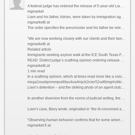
A federal judge has ordered the release of 5-year-old Liam Conejo Ramos and his father from the South Texas Family Residential Center in Dilley, Texas, according to a ruling obtained by CNN.
mgmarket
Liam and his father, Adrian, were taken by immigration agents from his snowy suburban Minneapolis driveway and sent 1,300 miles to a Texas detention facility designed to detain families. They have been detained for more than a week.
mgmarket6 at
The order specifies the preschooler and his father be released “as soon as practicable” and no later than Tuesday as their immigration case proceeds through the court system. The ruling, shared with CNN by the judge’s courtroom deputy, was first reported by the San Antonio Express-News.
“We are now working closely with our clients and their family to ensure a safe and timely reunion,” the family’s lawyers said in a Saturday statement. “We are pleased that the family will now be able to focus on being together and finding some peace after this traumatic ordeal.”
mgmarket6 at
Related article
Immigrants seeking asylum walk at the ICE South Texas Family Residential Center on Aug. 23, 2019, in Dilley, Texas.
READ: District judge’s scathing opinion ordering release of 5-year-old Liam Ramos and father
mgmarket6.at
1 min read
In a scathing opinion, which at times read more like a civics lesson, US District Judge Fred Biery admonished “the government’s ignorance of an American historical document called the Declaration of Independence” and quoted Thomas Jefferson’s grievances against “a would-be authoritarian king,” saying today people “are hearing echos of that history.”
mega2ousbpnmmput4tiyu4oa4mjck2icier52ud6lmgrhzlikrxmysid.onion
Liam’s detention – and the striking photo of an agent clutching the boy’s Spider-Man backpack as he stared from under a cartoon bunny hat – fed mounting outrage over the Trump administration’s massive immigration crackdown in Minneapolis and renewed the question: What happens to children when their parents are abruptly taken by ICE?
In another diversion from the norms of judicial writing, the judge included the now famous image of Liam at the end of his opinion, under his signature, along with references to the Bible passages Matthew 19:14 and John 11:35.
Liam’s case, Biery wrote, originated in “the ill-conceived and incompetently-implemented government pursuit of daily deportation quotas, apparently even if it requires traumatizing children.”
“Observing human behavior confirms that for some among us, the perfidious lust for unbridled power and the imposition of cruelty in its quest know no bounds and are bereft of human decency,” wrote the judge. “And the rule of law be damned.”
mgmarket 6 at