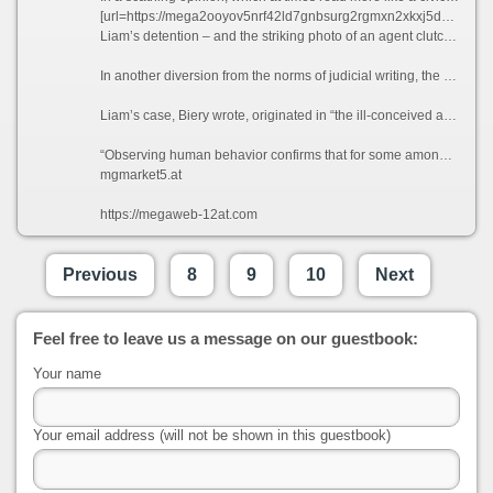
[url=https://mega2ooyov5nrf42ld7gnbsurg2rgmxn2xkxj5datwzv3qy5pk3p57qd.com]hidemega.to[/url]
Liam’s detention – and the striking photo of an agent clutching the boy’s Spider-Man backpack as he stared from under a cartoon bunny hat – fed mounting outrage over the Trump administration’s massive immigration crackdown in Minneapolis and renewed the question: What happens to children when their parents are abruptly taken by ICE?
In another diversion from the norms of judicial writing, the judge included the now famous image of Liam at the end of his opinion, under his signature, along with references to the Bible passages Matthew 19:14 and John 11:35.
Liam’s case, Biery wrote, originated in “the ill-conceived and incompetently-implemented government pursuit of daily deportation quotas, apparently even if it requires traumatizing children.”
“Observing human behavior confirms that for some among us, the perfidious lust for unbridled power and the imposition of cruelty in its quest know no bounds and are bereft of human decency,” wrote the judge. “And the rule of law be damned.”
mgmarket5.at
https://megaweb-12at.com
Previous
8
9
10
Next
Feel free to leave us a message on our guestbook:
Your name
Your email address (will not be shown in this guestbook)